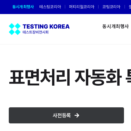
Skip
동시개최행사
테스팅코리아
머티리얼코리아
코팅코리아
to
content
동시개최행사
표면처리 자동화 
사전등록